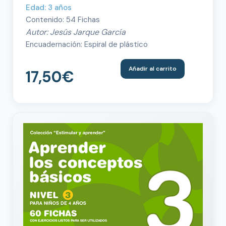
Edad: 3 años
Contenido: 54 Fichas
Autor: Jesús Jarque García
Encuadernación: Espiral de plástico
Añadir al carrito
17,50
€