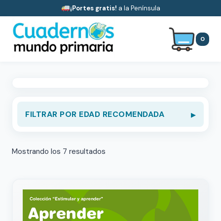
Saltar
¡Portes gratis!
a la Península
al
contenido
0
FILTRAR POR EDAD RECOMENDADA
Mostrando los 7 resultados