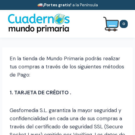
Saltar
¡Portes gratis!
a la Península
al
contenido
0
En la tienda de Mundo Primaria podrás realizar
tus compras a través de los siguientes métodos
de Pago:
1. TARJETA DE CRÉDITO .
Gesfomedia S.L. garantiza la mayor seguridad y
confidencialidad en cada una de sus compras a
través del certificado de seguridad SSL (Secure
Socket Layer) emitido por VeriSing. Los datos de