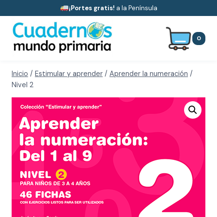
Saltar
¡Portes gratis!
a la Península
al
contenido
0
Inicio
/
Estimular y aprender
/
Aprender la numeración
/
Nivel 2