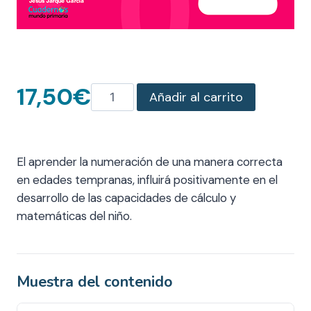
Aprender la numeración
17,50
€
Aprender
Añadir al carrito
la
numeración
cantidad
El aprender la numeración de una manera correcta
en edades tempranas, influirá positivamente en el
desarrollo de las capacidades de cálculo y
matemáticas del niño.
Muestra del contenido