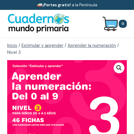
Saltar
¡Portes gratis!
a la Península
al
contenido
0
Inicio
/
Estimular y aprender
/
Aprender la numeración
/
Nivel 3