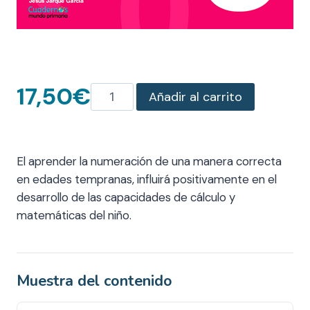
Aprender la numeración
17,50
€
Aprender
Añadir al carrito
la
numeración
cantidad
El aprender la numeración de una manera correcta
en edades tempranas, influirá positivamente en el
desarrollo de las capacidades de cálculo y
matemáticas del niño.
Muestra del contenido