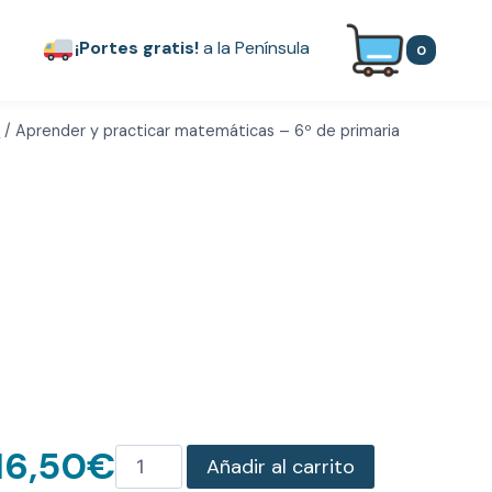
¡Portes gratis!
a la Península
0
S
/
Aprender y practicar matemáticas – 6º de primaria
Aprender y practicar matemáti
16,50
€
Aprender
Añadir al carrito
y