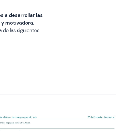
practicar
matemáticas
s a desarrollar las
-
a y motivadora
.
6º
 de las siguientes
de
primaria
cantidad