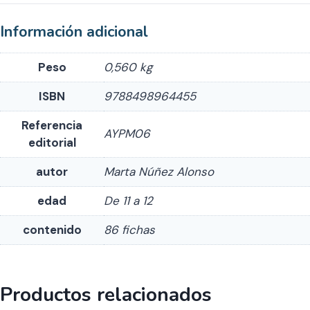
Información adicional
Peso
0,560 kg
ISBN
9788498964455
Referencia
AYPM06
editorial
autor
Marta Núñez Alonso
edad
De 11 a 12
contenido
86 fichas
Productos relacionados