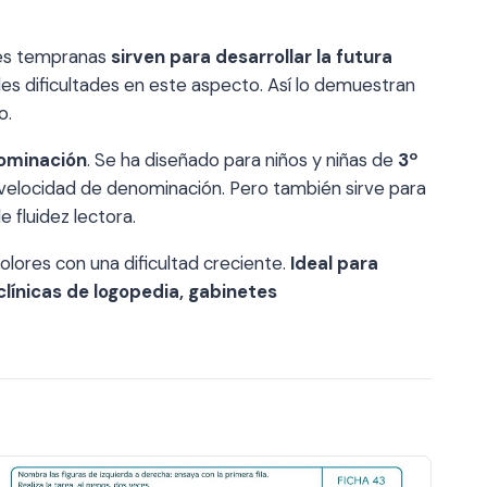
Estimular
la
es tempranas
sirven para desarrollar la futura
velocidad
les dificultades en este aspecto. Así lo demuestran
de
o.
denominación
nominación
. Se ha diseñado para niños y niñas de
3º
cantidad
a velocidad de denominación. Pero también sirve para
 fluidez lectora.
olores con una dificultad creciente.
Ideal para
 clínicas de logopedia, gabinetes